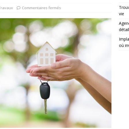
Trouv
Travaux
Commentaires fermés
vie
Agenc
détai
Impla
où in