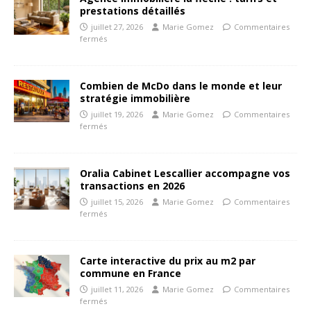
prestations détaillés
juillet 27, 2026
Marie Gomez
Commentaires
fermés
Combien de McDo dans le monde et leur
stratégie immobilière
juillet 19, 2026
Marie Gomez
Commentaires
fermés
Oralia Cabinet Lescallier accompagne vos
transactions en 2026
juillet 15, 2026
Marie Gomez
Commentaires
fermés
Carte interactive du prix au m2 par
commune en France
juillet 11, 2026
Marie Gomez
Commentaires
fermés