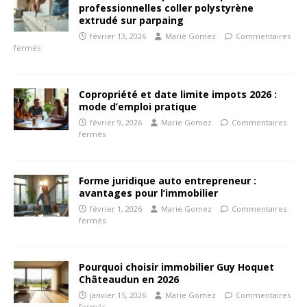
professionnelles coller polystyrène
extrudé sur parpaing
février 13, 2026
Marie Gomez
Commentaires
fermés
Copropriété et date limite impots 2026 :
mode d’emploi pratique
février 9, 2026
Marie Gomez
Commentaires
fermés
Forme juridique auto entrepreneur :
avantages pour l’immobilier
février 1, 2026
Marie Gomez
Commentaires
fermés
Pourquoi choisir immobilier Guy Hoquet
Châteaudun en 2026
janvier 15, 2026
Marie Gomez
Commentaires
fermés