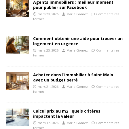
Agents immobiliers : meilleur moment
pour publier sur Facebook
mars 29, 2026
Marie Gomez
Commentaires
fermés
Comment obtenir une aide pour trouver un
logement en urgence
mars 25, 2026
Marie Gomez
Commentaires
fermés
Acheter dans l’immobilier à Saint Malo
avec un budget serré
mars 21, 2026
Marie Gomez
Commentaires
fermés
Calcul prix au m2 : quels critères
impactent la valeur
mars 17, 2026
Marie Gomez
Commentaires
fermés