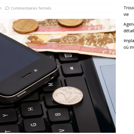
Trouv
n
Commentaires fermés
vie
Agenc
détai
Impla
où in