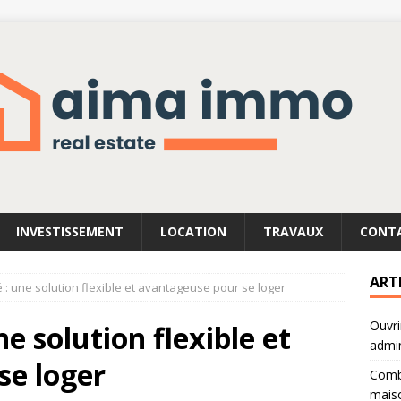
INVESTISSEMENT
LOCATION
TRAVAUX
CONT
ART
té : une solution flexible et avantageuse pour se loger
Ouvri
ne solution flexible et
admin
se loger
Combi
mais